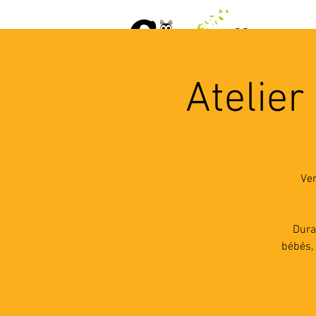
ACCUEIL
AGENDA
L
Atelier
Ven
Dura
bébés, 