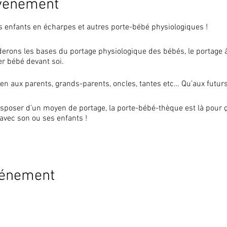
événement
s enfants en écharpes et autres porte-bébé physiologiques !
derons les bases du portage physiologique des bébés, le portage 
r bébé devant soi.
ien aux parents, grands-parents, oncles, tantes etc… Qu’aux futur
sposer d’un moyen de portage, la porte-bébé-thèque est là pour ça 
 avec son ou ses enfants !
ur 2 adultes
vénement
ts.
limité à 7 familles, pour cette raison, l’inscription est obligatoir