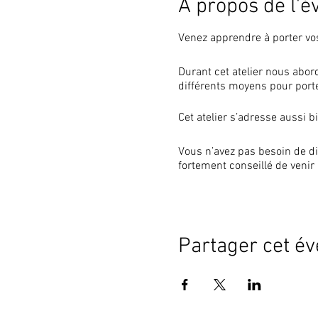
À propos de l'
Venez apprendre à porter vo
Durant cet atelier nous abor
différents moyens pour porte
Cet atelier s’adresse aussi b
Vous n’avez pas besoin de di
fortement conseillé de venir
Tarifs :
20€ pour un adulte – 25€ po
Partager cet é
18€ et 22€ pour les adhéren
Le nombre de participants est 