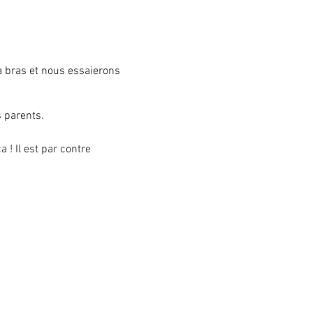
à bras et nous essaierons
s parents.
! Il est par contre
e