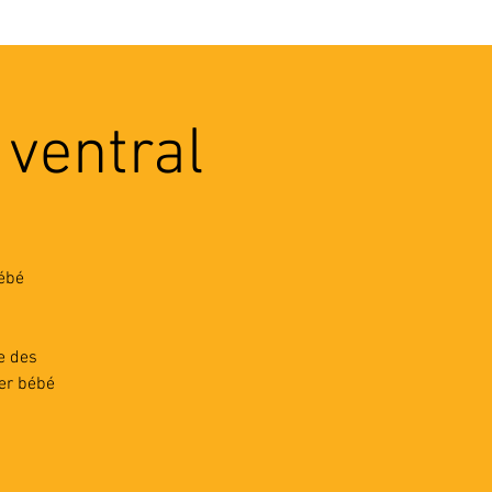
VEC LES PROS
CONTACTS
 ventral
bébé
e des
ter bébé