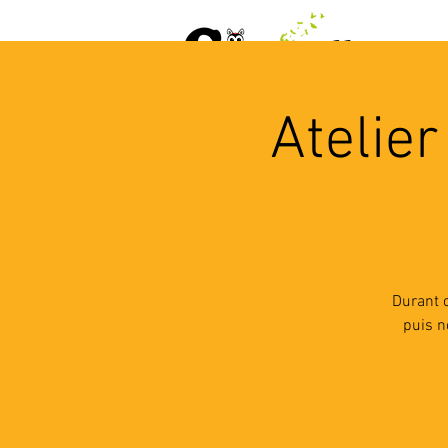
ACCUEIL
AGENDA
L
Atelier
Durant c
puis n