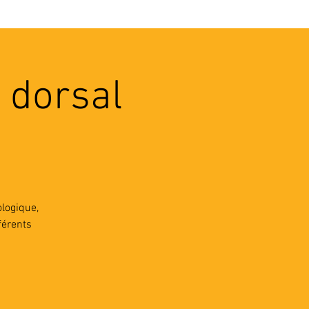
VEC LES PROS
CONTACTS
e dorsal
logique,
férents