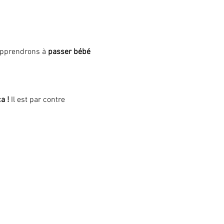
apprendrons à
 passer bébé 
a !
 Il est par contre 