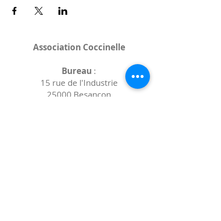
Association Coccinelle
Bureau
:
15 rue de l'Industrie
25000 Besançon
Lieux des rencontres variables :
indiqués sur la page de l'événement
(principalement à
- la
Maison de Velotte
27 chemin des
journaux
- la
Maison de quartier des Bains
Douches
(différentes adresses)