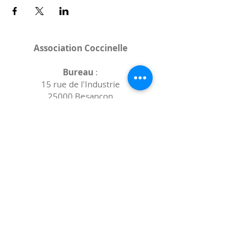
Association Coccinelle
Bureau
:
15 rue de l'Industrie
25000 Besançon
Lieux des rencontres variables :
indiqués sur la page de l'événement
(principalement à
- la
Maison de Velotte
27 chemin des
journaux
- la
Maison de quartier des Bains
Douches
(différentes adresses)