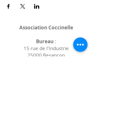
Association Coccinelle
Bureau
:
15 rue de l'Industrie
25000 Besançon
Lieux des rencontres variables :
indiqués sur la page de l'événement
(principalement à
- la
Maison de Velotte
27 chemin des
journaux
- la
Maison de quartier des Bains
Douches
(différentes adresses)