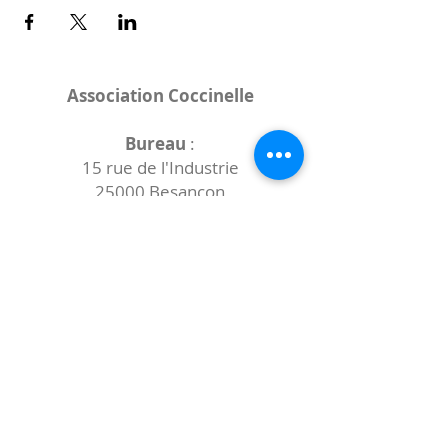
Association Coccinelle
Bureau
:
15 rue de l'Industrie
25000 Besançon
Lieux des rencontres variables :
indiqués sur la page de l'événement
(principalement à
- la
Maison de Velotte
27 chemin des
journaux
- la
Maison de quartier des Bains
Douches
(différentes adresses)