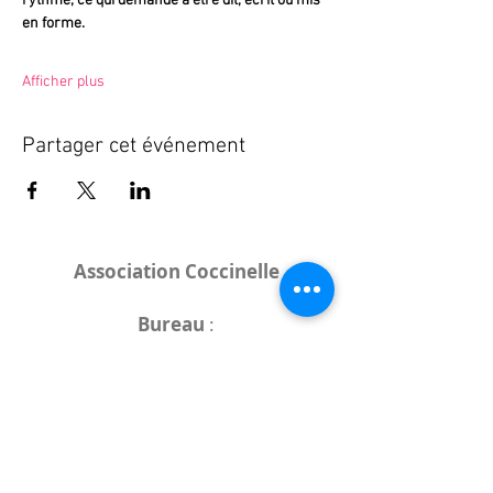
rythme, ce qui demande à être dit, écrit ou mis 
en forme.
Afficher plus
Partager cet événement
Association Coccinelle
Bureau
:
15 rue de l'Industrie
25000 Besançon
Lieux des rencontres variables :
indiqués sur la page de l'événement
(principalement à