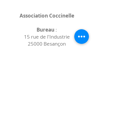
Association Coccinelle
Bureau
:
15 rue de l'Industrie
25000 Besançon
Lieux des rencontres variables :
indiqués sur la page de l'événement
(principalement à
- la
Maison de Velotte
27 chemin des
journaux
- la
Maison de quartier des Bains
Douches
(différentes adresses)