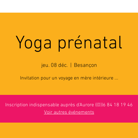
'ASSOCIATION
ACTIVITES
RESSOURCES
A
Yoga prénatal
jeu. 08 déc.
  |  
Besançon
Invitation pour un voyage en mère intérieure ...
Inscription indispensable auprès d'Aurore ((0))6 84 18 19 46
Voir autres événements