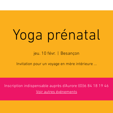
'ASSOCIATION
ACTIVITES
RESSOURCES
A
Yoga prénatal
jeu. 10 févr.
  |  
Besançon
Invitation pour un voyage en mère intérieure ...
Inscription indispensable auprès d'Aurore ((0))6 84 18 19 46
Voir autres événements