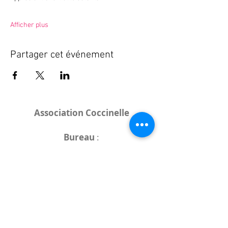
Afficher plus
Partager cet événement
Association Coccinelle
Bureau
:
15 rue de l'Industrie
25000 Besançon
Lieux des rencontres variables :
indiqués sur la page de l'événement
(principalement à
- la
Maison de Velotte
27 chemin des