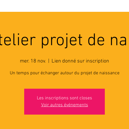
'ASSOCIATION
ACTIVITES
RESSOURCES
A
telier projet de n
mer. 18 nov.
  |  
Lien donné sur inscription
Un temps pour échanger autour du projet de naissance
Les inscriptions sont closes
Voir autres événements