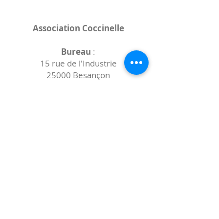
Association Coccinelle
Bureau
:
15 rue de l'Industrie
25000 Besançon
Lieux des rencontres variables :
indiqués sur la page de l'événement
(principalement à
- la
Maison de Velotte
27 chemin des
journaux
- la
Maison de quartier des Bains
Douches
(différentes adresses)