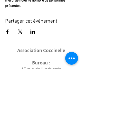
merci de noter le nombre de personnes 
présentes.
Partager cet événement
Association Coccinelle
Bureau
:
15 rue de l'Industrie
25000 Besançon
Lieux des rencontres variables :
indiqués sur la page de l'événement
(principalement à
- la
Maison de Velotte
27 chemin des
journaux