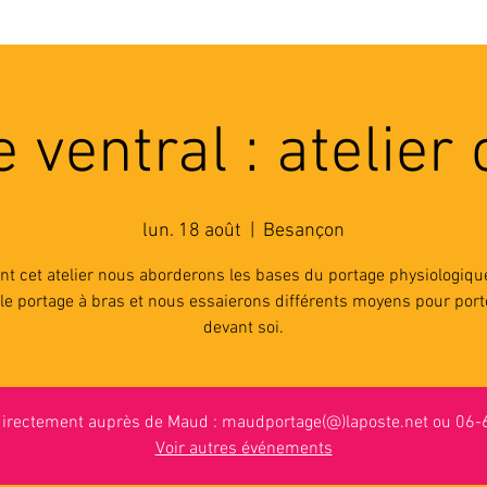
'ASSOCIATION
ACTIVITES
RESSOURCES
A
 ventral : atelier c
lun. 18 août
  |  
Besançon
nt cet atelier nous aborderons les bases du portage physiologiqu
le portage à bras et nous essaierons différents moyens pour por
devant soi.
 directement auprès de Maud : maudportage(@)laposte.net ou 06
Voir autres événements