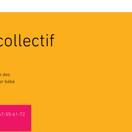
VEC LES PROS
CONTACTS
ollectif
e des
ter bébé
-67-55-61-72