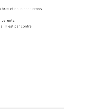
à bras et nous essaierons 
s parents.
! Il est par contre 