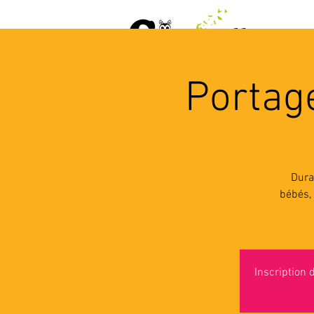
ACCUEIL
AGENDA
L
Portage
Dura
bébés, 
Inscription