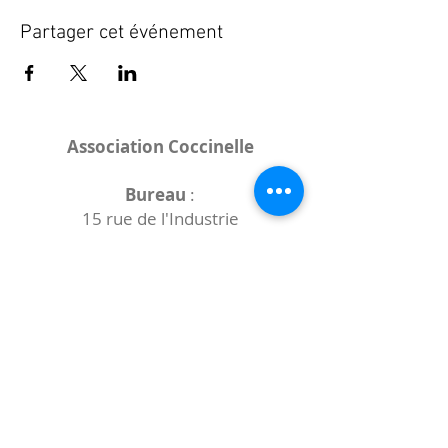
Partager cet événement
Association Coccinelle
Bureau
:
15 rue de l'Industrie
25000 Besançon
Lieux des rencontres variables :
indiqués sur la page de l'événement
(principalement à
- la
Maison de Velotte
27 chemin des
journaux
- la
Maison de quartier des Bains
Douches
(différentes adresses)