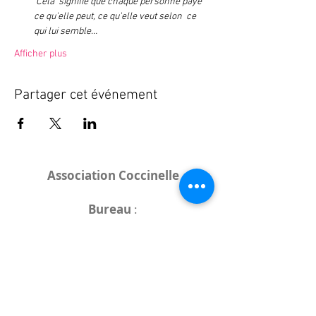
Cela  signifie que chaque personne paye 
ce qu'elle peut, ce qu'elle veut selon  ce 
qui lui semble…
Afficher plus
Partager cet événement
Association Coccinelle
Bureau
:
15 rue de l'Industrie
25000 Besançon
Lieux des rencontres variables :
indiqués sur la page de l'événement
(principalement à