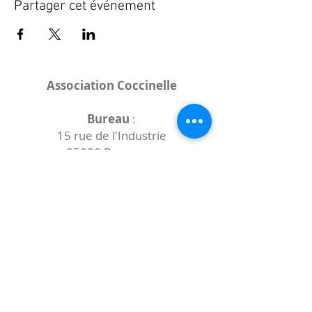
Partager cet événement
Association Coccinelle
Bureau
:
15 rue de l'Industrie
25000 Besançon
Lieux des rencontres variables :
indiqués sur la page de l'événement
(principalement à
- la
Maison de Velotte
27 chemin des
journaux
- la
Maison de quartier des Bains
Douches
(différentes adresses)