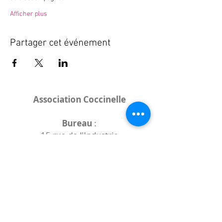
Afficher plus
Partager cet événement
Association Coccinelle
Bureau
:
15 rue de l'Industrie
25000 Besançon
Lieux des rencontres variables :
indiqués sur la page de l'événement
(principalement à
- la
Maison de Velotte
27 chemin des
journaux