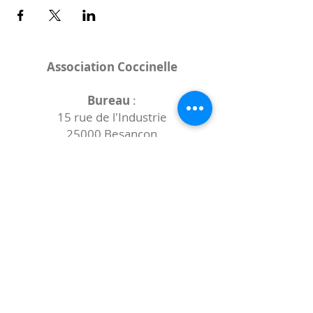
Association Coccinelle
Bureau
:
15 rue de l'Industrie
25000 Besançon
Lieux des rencontres variables :
indiqués sur la page de l'événement
(principalement à
- la
Maison de Velotte
27 chemin des
journaux
- la
Maison de quartier des Bains
Douches
(différentes adresses)